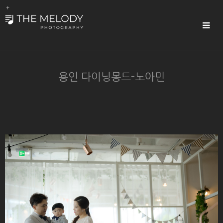
Sub
Promotion
Toggle
navigat
용인 다이닝몽드-노아민