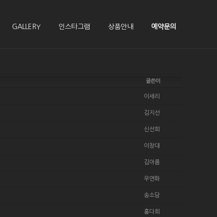
GALLERY
인스타그램
상품안내
예약문의
글쓴이
이세리
김지선
신선희
이창대
김아름
우연화
송소담
홍다희