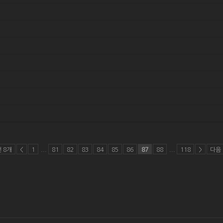
 8개
<
1
...
81
82
83
84
85
86
87
88
...
118
>
다음 