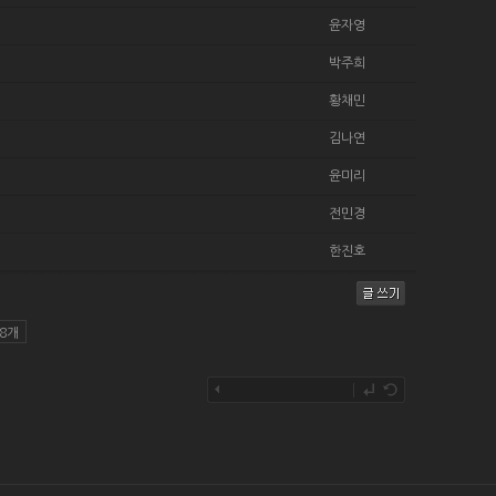
윤자영
박주희
황채민
김나연
윤미리
전민경
한진호
8개