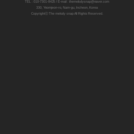
TEL : 010-7301-8425 / E-mail : themelodysnap@naver.com
330, Yeomjeon-ro, Nam-gu, Incheon, Korea
Copyrightⓒ The melody snap All Rights Reserved.