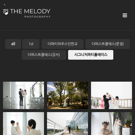
Sub
Promotion
Toggle
navigat
all
1st
더파티하우스인판교
더퍼스트클래스(문정)
더퍼스트클래스(강서)
시그니처파티플레이스
시그니처파티플레
시그니처파티플레
시그니처파티플레
이스(민락)
이스(의정부)
이스(부천)
시그니처파티플레
시그니처파티플레
시그니처파티플레
이스(금정)
이스(민락)
이스(부천)