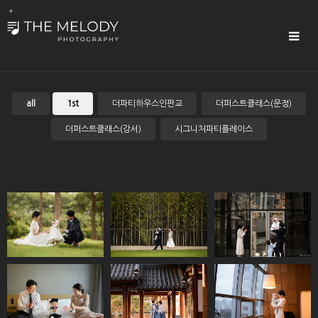
Sub
Promotion
Toggle
navigat
all
1st
더파티하우스인판교
더퍼스트클래스(문정)
더퍼스트클래스(강서)
시그니처파티플레이스
오라카이호텔(송
코트야드메리어트
광명테이크호텔
도)
(광교)
코트야드메리어트
광명테이크호텔
경원재
(판교)