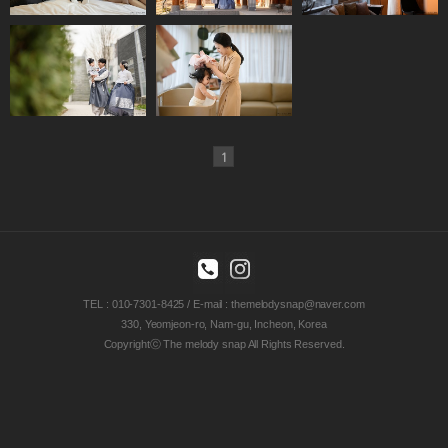
우설화
쉐어더모먼트
1
TEL : 010-7301-8425 / E-mail : themelodysnap@naver.com
330, Yeomjeon-ro, Nam-gu, Incheon, Korea
Copyrightⓒ The melody snap All Rights Reserved.