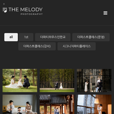
Sub
Promotion
Toggle
navigat
all
1st
더파티하우스인판교
더퍼스트클래스(문정)
더퍼스트클래스(강서)
시그니처파티플레이스
오라카이호텔(송
코트야드메리어트
광명테이크호텔
도)
(광교)
코트야드메리어트
광명테이크호텔
경원재
(판교)